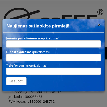
×
Naujienas sužinokite pirmieji!
Įmonės pavadinimas
(neprivalomas)
E. pašto adresas
(privalomas)
Toggl
navig
Kontaktai
Telefono nr.
(neprivalomas)
OFICIALUS GAMINTOJO ATSTOVAS LIETUVOJE
UAB "GIFTIKA"
Pramonės g. 15, Šiauliai LT-78137
Įm. kodas: 300058483
PVM kodas: LT100001248712